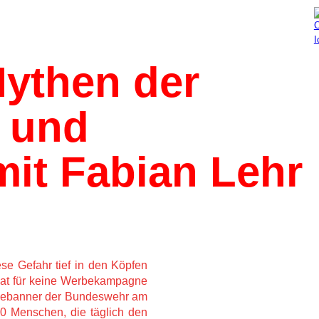
Aktuelles
Mitmachen
ythen der 
 und 
it Fabian Lehr 
e Gefahr tief in den Köpfen
taat für keine Werbekampagne
rbebanner der Bundeswehr am
00 Menschen, die täglich den