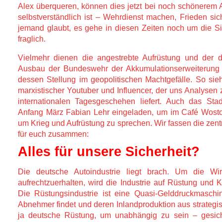
Alex überqueren, können dies jetzt bei noch schönerem A
selbstverständlich ist – Wehrdienst machen, Frieden sic
jemand glaubt, es gehe in diesen Zeiten noch um die Si
fraglich.
Vielmehr dienen die angestrebte Aufrüstung und der 
Ausbau der Bundeswehr der Akkumulationserweiterung 
dessen Stellung im geopolitischen Machtgefälle. So sie
marxistischer Youtuber und Influencer, der uns Analysen
internationalen Tagesgeschehen liefert. Auch das Stad
Anfang März Fabian Lehr eingeladen, um im Café Wost
um Krieg und Aufrüstung zu sprechen. Wir fassen die zen
für euch zusammen:
Alles für unsere Sicherheit?
Die deutsche Autoindustrie liegt brach. Um die Wir
aufrechtzuerhalten, wird die Industrie auf Rüstung und K
Die Rüstungsindustrie ist eine Quasi-Gelddruckmaschin
Abnehmer findet und deren Inlandproduktion aus strate
ja deutsche Rüstung, um unabhängig zu sein – gesicher