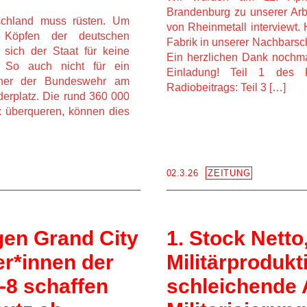
Brandenburg zu unserer Arbe
hland muss rüsten. Um 
von Rheinmetall interviewt. H
Köpfen der deutschen 
Fabrik in unserer Nachbarsch
 sich der Staat für keine 
Ein herzlichen Dank nochmal
So auch nicht für ein 
Einladung! Teil 1 des R
ner der Bundeswehr am 
Radiobeitrags: Teil 3 […]
erplatz. Die rund 360 000 
x überqueren, können dies 
02.3.26
ZEITUNG
n Grand City 
1. Stock Netto,
r*innen der 
Militärprodukti
-8 schaffen 
schleichende 