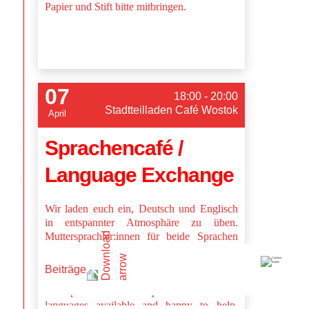
Papier und Stift bitte mitbringen.
07
18:00 - 20:00
Stadtteilladen Café Wostok
April
Sprachencafé /
Language Exchange
Wir laden euch ein, Deutsch und Englisch
in entspannter Atmosphäre zu üben.
Muttersprachler:innen für beide Sprachen
stehen zur Seite. Details auf Extra-Flyer und
Online./We welcome you to join us in
Beiträge
practicing German and English in a relaxed
atmosphere. Native speakers for both
languages available and happy to help.