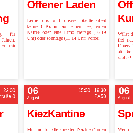
Offener Laden
Of
ng
Ku
Lerne uns und unsere Stadtteilarbeit
kennen! Komm auf einen Tee, einen
Kaffee oder eine Limo freitags (16-19
ng für
Willst 
Uhr) oder sonntags (11-14 Uhr) vorbei.
Jahren.
frei na
tion mit
Unterst
alt, ke
vorbei!
06
06
 - 22:00
15:00 - 19:30
straße 8
PA58
August
August
r
KiezKantine
Sp
Mit und für alle direkten Nachbar*innen
Wenn d