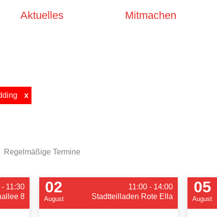
Aktuelles
Mitmachen
ding
x
Regelmäßige Termine
02
05
 - 11:30
11:00 - 14:00
allee 8
Stadtteilladen Rote Ella
August
August