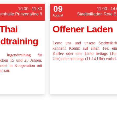
09
10:00 - 11:30
11:00 - 14
urnhalle Prinzenallee 8
Stadtteilladen Rote E
August
Thai
Offener Laden
dtraining
Lerne uns und unsere Stadtteilarb
kennen! Komm auf einen Tee, ein
Kaffee oder eine Limo freitags (16
Jugendtraining für
Uhr) oder sonntags (11-14 Uhr) vorbei
chen 15 und 25 Jahren.
indet in Kooperation mit
 statt.