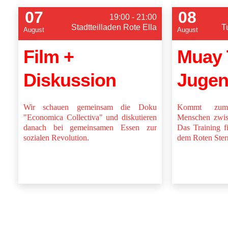
07
08
19:00 - 21:00
Stadtteilladen Rote Ella
T
August
August
Film +
Muay 
Diskussion
Jugen
Wir schauen gemeinsam die Doku
Kommt zum 
"Economica Collectiva" und diskutieren
Menschen zwis
danach bei gemeinsamen Essen zur
Das Training f
sozialen Revolution.
dem Roten Stern