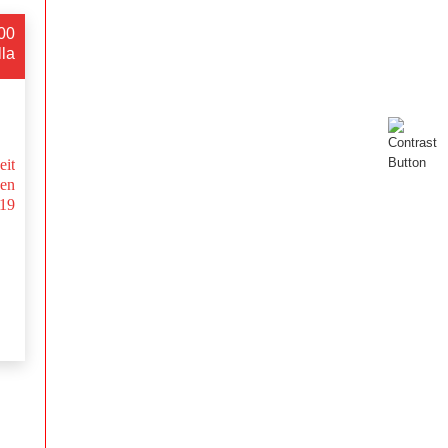
:00
lla
eit
en
-19
.