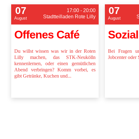
07
07
17:00 - 20:00
Stadtteilladen Rote Lilly
S
August
August
Offenes Café
Sozia
Du willst wissen was wir in der Roten
Bei Fragen u
Lilly machen, das STK-Neukölln
Jobcenter oder 
kennenlernen, oder einen gemütlichen
Abend verbringen? Komm vorbei, es
gibt Getränke, Kuchen und...