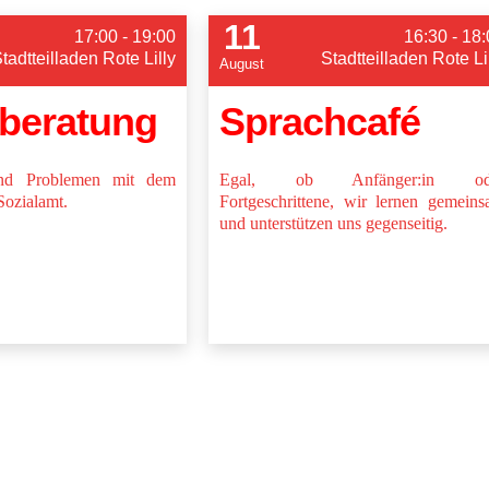
11
17:00 - 19:00
16:30 - 18
tadtteilladen Rote Lilly
Stadtteilladen Rote Li
August
lberatung
Sprachcafé
nd Problemen mit dem
Egal, ob Anfänger:in od
Sozialamt.
Fortgeschrittene, wir lernen gemein
und unterstützen uns gegenseitig.