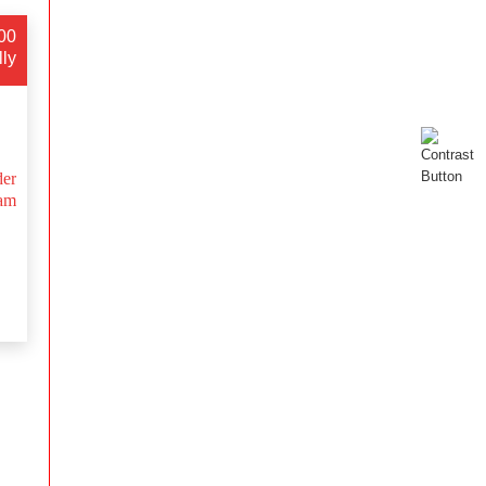
:00
lly
er
sam