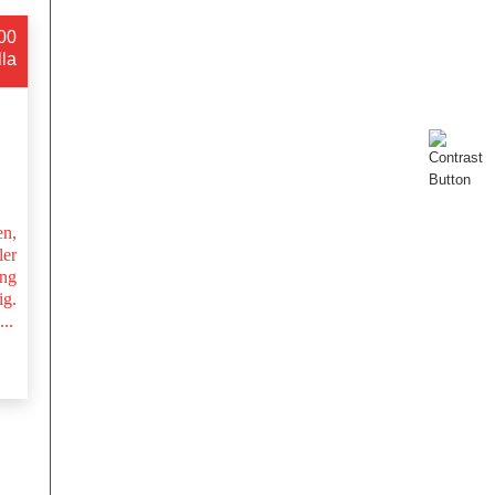
:00
lla
en,
ler
ng
g.
..