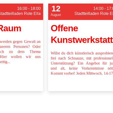
12
16:00 - 18:00
14:00 - 17
Stadtteilladen Rote Ella
Stadtteilladen Rote E
August
 Raum
Offene
Kunstwerkstatt
v werden gegen Gewalt an
ueeren Personen? Oder
dich zu dem Thema
Willst du dich künstlerisch ausprobier
 Hier wollen wir uns
frei nach Schnauze, mit professionel
itig...
Unterstützung? Ein Angebot für ju
und alt, keine Vorkenntnisse nöti
Kommt vorbei! Jeden Mittwoch, 14-17.