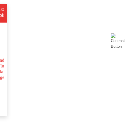
:00
ok
nd
Für
nke
nge