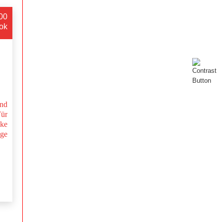
:00
ok
nd
Für
nke
nge