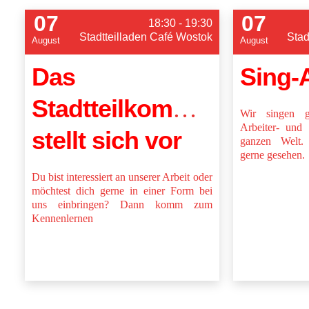
07
07
18:30 - 19:30
Stadtteilladen Café Wostok
Stad
August
August
Das
Sing-
Stadtteilkommittee
Wir singen g
Arbeiter- und 
stellt sich vor
ganzen Welt. 
gerne gesehen.
Du bist interessiert an unserer Arbeit oder
möchtest dich gerne in einer Form bei
uns einbringen? Dann komm zum
Kennenlernen