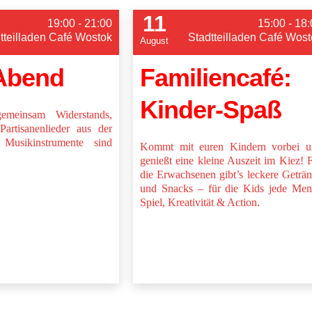
11
19:00 - 21:00
15:00 - 18
tteilladen Café Wostok
Stadtteilladen Café Wost
August
Abend
Familiencafé:
Kinder-Spaß
emeinsam Widerstands,
Partisanenlieder aus der
Musikinstrumente sind
Kommt mit euren Kindern vorbei u
genießt eine kleine Auszeit im Kiez! 
die Erwachsenen gibt’s leckere Geträ
und Snacks – für die Kids jede Me
Spiel, Kreativität & Action.