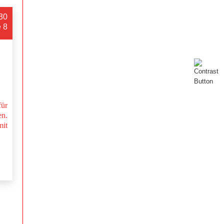
:30
e 8
ür
n.
mit