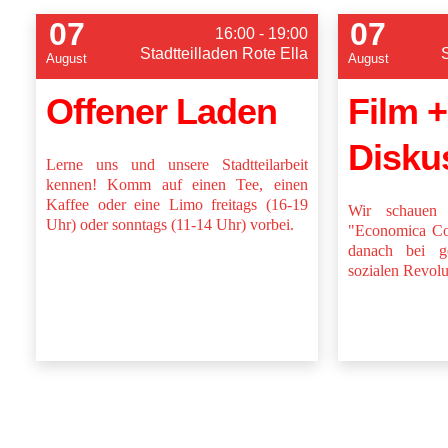
07
07
16:00 - 19:00
Stadtteilladen Rote Ella
August
August
Offener Laden
Film +
Disku
Lerne uns und unsere Stadtteilarbeit
kennen! Komm auf einen Tee, einen
Kaffee oder eine Limo freitags (16-19
Wir schauen
Uhr) oder sonntags (11-14 Uhr) vorbei.
"Economica Col
danach bei g
sozialen Revolu