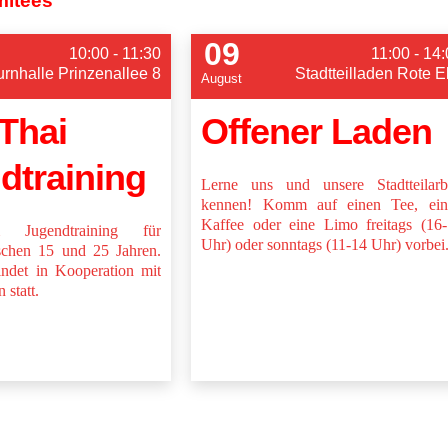
mitees
09
10:00 - 11:30
11:00 - 14
urnhalle Prinzenallee 8
Stadtteilladen Rote E
August
Thai
Offener Laden
dtraining
Lerne uns und unsere Stadtteilarb
kennen! Komm auf einen Tee, ein
Kaffee oder eine Limo freitags (16
Jugendtraining für
Uhr) oder sonntags (11-14 Uhr) vorbei
chen 15 und 25 Jahren.
indet in Kooperation mit
 statt.