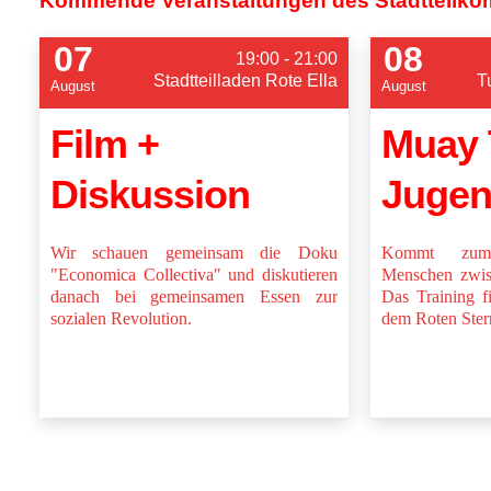
Kommende Veranstaltungen des Stadtteilko
07
08
19:00 - 21:00
Stadtteilladen Rote Ella
T
August
August
Film +
Muay 
Diskussion
Jugen
Wir schauen gemeinsam die Doku
Kommt zum 
"Economica Collectiva" und diskutieren
Menschen zwis
danach bei gemeinsamen Essen zur
Das Training f
sozialen Revolution.
dem Roten Stern