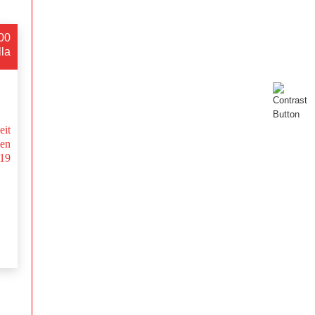
:00
lla
eit
en
-19
.