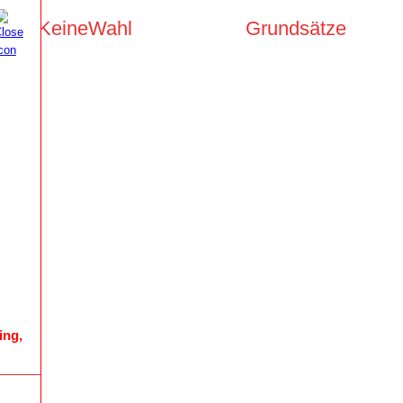
KeineWahl
Grundsätze
ng,