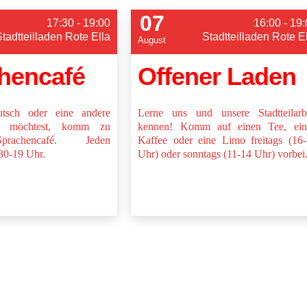
07
17:30 - 19:00
16:00 - 19
Stadtteilladen Rote Ella
Stadtteilladen Rote E
August
hencafé
Offener Laden
sch oder eine andere
Lerne uns und unsere Stadtteilarb
n möchtest, komm zu
kennen! Komm auf einen Tee, ein
rachencafé. Jeden
Kaffee oder eine Limo freitags (16
30-19 Uhr.
Uhr) oder sonntags (11-14 Uhr) vorbei