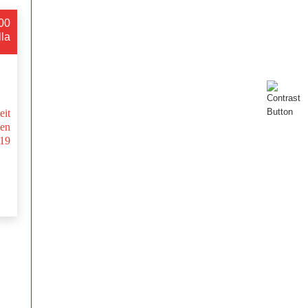
:00
lla
eit
en
-19
.