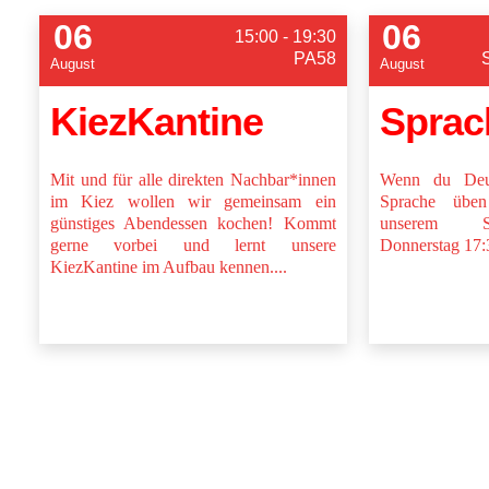
06
06
15:00 - 19:30
PA58
August
August
KiezKantine
Sprac
Mit und für alle direkten Nachbar*innen
Wenn du Deut
im Kiez wollen wir gemeinsam ein
Sprache übe
günstiges Abendessen kochen! Kommt
unserem Sp
gerne vorbei und lernt unsere
Donnerstag 17:
KiezKantine im Aufbau kennen....