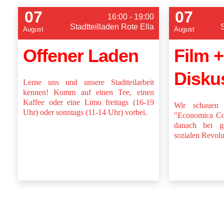
07
07
16:00 - 19:00
Stadtteilladen Rote Ella
August
August
Offener Laden
Film +
Disku
Lerne uns und unsere Stadtteilarbeit
kennen! Komm auf einen Tee, einen
Kaffee oder eine Limo freitags (16-19
Wir schauen
Uhr) oder sonntags (11-14 Uhr) vorbei.
"Economica Col
danach bei g
sozialen Revolu