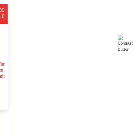
:30
e 8
ür
n.
mit