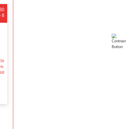
:30
e 8
ür
n.
mit