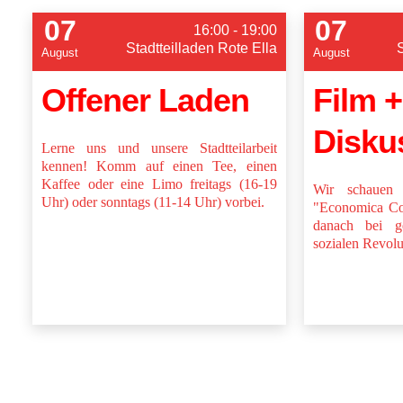
07
07
16:00 - 19:00
Stadtteilladen Rote Ella
August
August
Offener Laden
Film +
Disku
Lerne uns und unsere Stadtteilarbeit
kennen! Komm auf einen Tee, einen
Kaffee oder eine Limo freitags (16-19
Wir schauen
Uhr) oder sonntags (11-14 Uhr) vorbei.
"Economica Col
danach bei g
sozialen Revolu