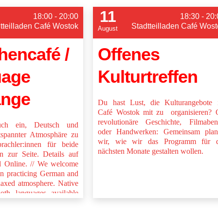
11
18:00 - 20:00
18:30 - 20
tteilladen Café Wostok
Stadtteilladen Café Wost
August
hencafé /
Offenes
uage
Kulturtreffen
ange
Du hast Lust, die Kulturangebote 
Café Wostok mit zu organisieren? 
revolutionäre Geschichte, Filmabe
uch ein, Deutsch und
oder Handwerken: Gemeinsam plan
tspannter Atmosphäre zu
wir, wie wir das Programm für d
rachler:innen für beide
nächsten Monate gestalten wollen.
n zur Seite. Details auf
d Online. // We welcome
 in practicing German and
elaxed atmosphere. Native
oth languages available
elp. Details on separate
.