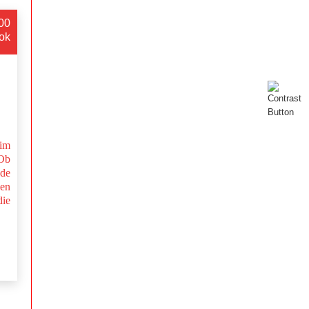
:00
ok
im
Ob
nde
en
ie