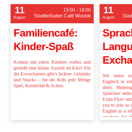
11
11
15:00 - 18:00
Stadtteilladen Café Wostok
Stad
August
August
Familiencafé:
Sprac
Kinder-Spaß
Lang
Exch
Kommt mit euren Kindern vorbei und
genießt eine kleine Auszeit im Kiez! Für
die Erwachsenen gibt’s leckere Getränke
Wir laden e
und Snacks – für die Kids jede Menge
Englisch in en
Spiel, Kreativität & Action.
üben. Muttersp
Sprachen stehe
Extra-Flyer un
you to join us
English in a r
speakers for b
and happy to h
flyer and online