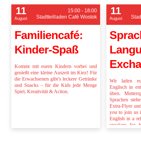
11
11
15:00 - 18:00
Stadtteilladen Café Wostok
Stad
August
August
Familiencafé:
Sprac
Kinder-Spaß
Lang
Exch
Kommt mit euren Kindern vorbei und
genießt eine kleine Auszeit im Kiez! Für
die Erwachsenen gibt’s leckere Getränke
Wir laden e
und Snacks – für die Kids jede Menge
Englisch in en
Spiel, Kreativität & Action.
üben. Muttersp
Sprachen stehe
Extra-Flyer un
you to join us
English in a r
speakers for b
and happy to h
flyer and online