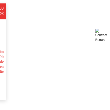
:00
ok
im
Ob
nde
en
ie