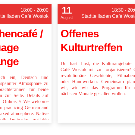
11
18:00 - 20:00
18:30 - 20
tteilladen Café Wostok
Stadtteilladen Café Wost
August
hencafé /
Offenes
uage
Kulturtreffen
ange
Du hast Lust, die Kulturangebote 
Café Wostok mit zu organisieren? 
revolutionäre Geschichte, Filmabe
uch ein, Deutsch und
oder Handwerken: Gemeinsam plan
tspannter Atmosphäre zu
wir, wie wir das Programm für d
rachler:innen für beide
nächsten Monate gestalten wollen.
n zur Seite. Details auf
d Online. // We welcome
 in practicing German and
elaxed atmosphere. Native
oth languages available
elp. Details on separate
.