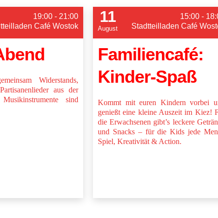
11
19:00 - 21:00
15:00 - 18
tteilladen Café Wostok
Stadtteilladen Café Wost
August
Abend
Familiencafé:
Kinder-Spaß
emeinsam Widerstands,
Partisanenlieder aus der
Musikinstrumente sind
Kommt mit euren Kindern vorbei u
genießt eine kleine Auszeit im Kiez! 
die Erwachsenen gibt’s leckere Geträ
und Snacks – für die Kids jede Me
Spiel, Kreativität & Action.