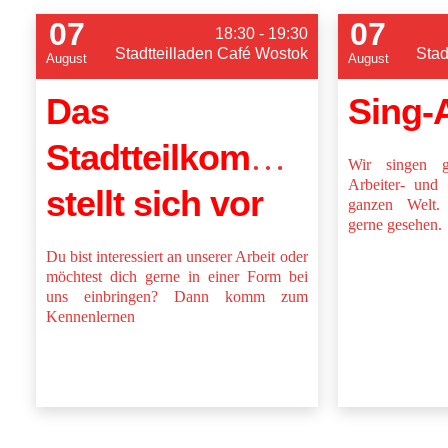
07
07
18:30 - 19:30
Stadtteilladen Café Wostok
Stad
August
August
Das
Sing-
Stadtteilkommittee
Wir singen g
Arbeiter- und 
stellt sich vor
ganzen Welt. 
gerne gesehen.
Du bist interessiert an unserer Arbeit oder
möchtest dich gerne in einer Form bei
uns einbringen? Dann komm zum
Kennenlernen