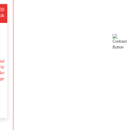
:00
ok
nd
Für
nke
nge