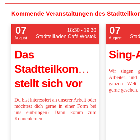
Kommende Veranstaltungen des Stadtteilko
07
07
18:30 - 19:30
Stadtteilladen Café Wostok
Stad
August
August
Das
Sing-
Stadtteilkommittee
Wir singen g
Arbeiter- und 
stellt sich vor
ganzen Welt. 
gerne gesehen.
Du bist interessiert an unserer Arbeit oder
möchtest dich gerne in einer Form bei
uns einbringen? Dann komm zum
Kennenlernen