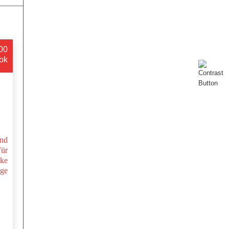
:00
ok
nd
Für
nke
nge