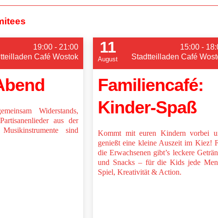
mitees
11
19:00 - 21:00
15:00 - 18
tteilladen Café Wostok
Stadtteilladen Café Wost
August
Abend
Familiencafé:
Kinder-Spaß
emeinsam Widerstands,
Partisanenlieder aus der
Musikinstrumente sind
Kommt mit euren Kindern vorbei u
genießt eine kleine Auszeit im Kiez! 
die Erwachsenen gibt’s leckere Geträ
und Snacks – für die Kids jede Me
Spiel, Kreativität & Action.