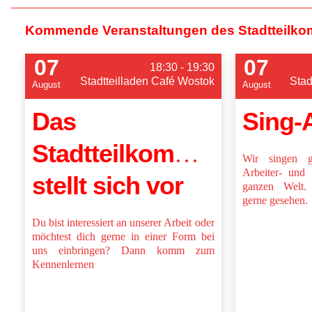
Kommende Veranstaltungen des Stadtteilko
07
07
18:30 - 19:30
Stadtteilladen Café Wostok
Stad
August
August
Das
Sing-
Stadtteilkommittee
Wir singen g
Arbeiter- und 
stellt sich vor
ganzen Welt. 
gerne gesehen.
Du bist interessiert an unserer Arbeit oder
möchtest dich gerne in einer Form bei
uns einbringen? Dann komm zum
Kennenlernen