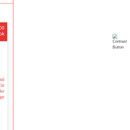
:00
ok
nd
Für
nke
nge