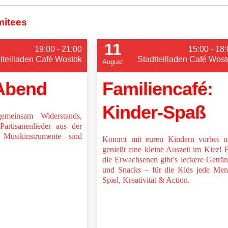
mitees
11
19:00 - 21:00
15:00 - 18
tteilladen Café Wostok
Stadtteilladen Café Wost
August
Abend
Familiencafé:
Kinder-Spaß
emeinsam Widerstands,
Partisanenlieder aus der
Musikinstrumente sind
Kommt mit euren Kindern vorbei u
genießt eine kleine Auszeit im Kiez! 
die Erwachsenen gibt’s leckere Geträ
und Snacks – für die Kids jede Me
Spiel, Kreativität & Action.