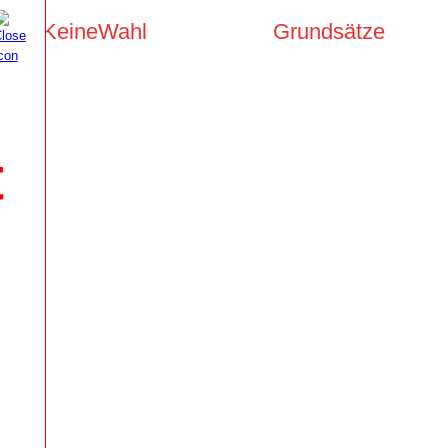
KeineWahl
Grundsätze
t