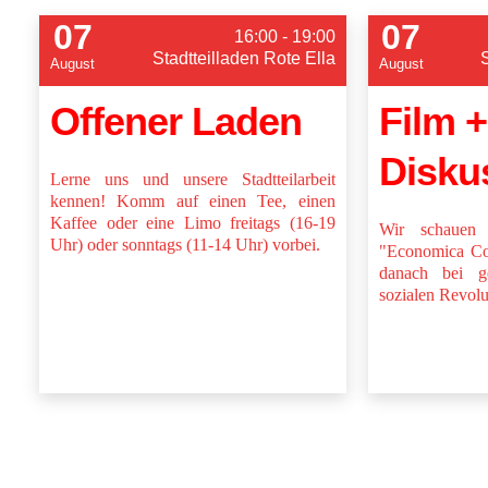
07
07
16:00 - 19:00
Stadtteilladen Rote Ella
August
August
Offener Laden
Film +
Disku
Lerne uns und unsere Stadtteilarbeit
kennen! Komm auf einen Tee, einen
Kaffee oder eine Limo freitags (16-19
Wir schauen
Uhr) oder sonntags (11-14 Uhr) vorbei.
"Economica Col
danach bei g
sozialen Revolu