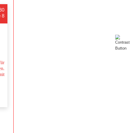
:30
e 8
ür
n.
mit