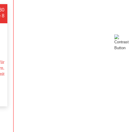
:30
e 8
ür
n.
mit