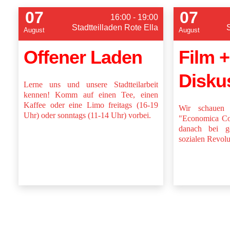
07
07
16:00 - 19:00
Stadtteilladen Rote Ella
August
August
Offener Laden
Film +
Disku
Lerne uns und unsere Stadtteilarbeit
kennen! Komm auf einen Tee, einen
Kaffee oder eine Limo freitags (16-19
Wir schauen
Uhr) oder sonntags (11-14 Uhr) vorbei.
"Economica Col
danach bei g
sozialen Revolu