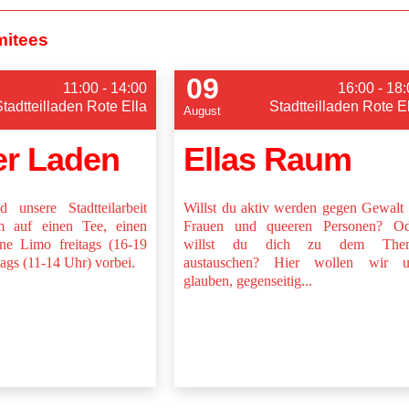
mitees
09
11:00 - 14:00
16:00 - 18
Stadtteilladen Rote Ella
Stadtteilladen Rote E
August
er Laden
Ellas Raum
 unsere Stadtteilarbeit
Willst du aktiv werden gegen Gewalt
 auf einen Tee, einen
Frauen und queeren Personen? Od
ne Limo freitags (16-19
willst du dich zu dem The
ags (11-14 Uhr) vorbei.
austauschen? Hier wollen wir u
glauben, gegenseitig...