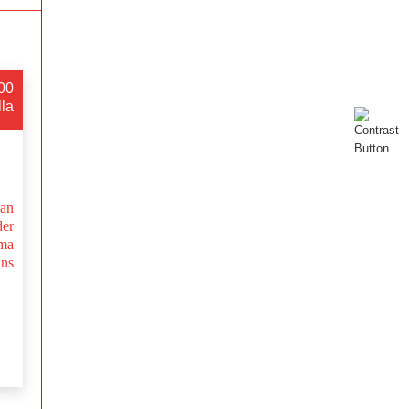
:00
lla
 an
er
ma
ns