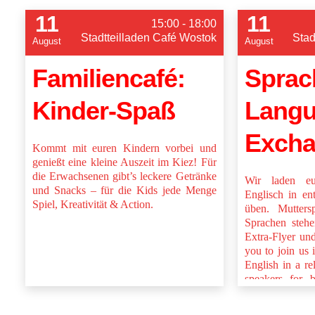
11
11
15:00 - 18:00
Stadtteilladen Café Wostok
Stad
August
August
Familiencafé:
Sprac
Kinder-Spaß
Lang
Exch
Kommt mit euren Kindern vorbei und
genießt eine kleine Auszeit im Kiez! Für
die Erwachsenen gibt’s leckere Getränke
Wir laden e
und Snacks – für die Kids jede Menge
Englisch in en
Spiel, Kreativität & Action.
üben. Muttersp
Sprachen stehe
Extra-Flyer un
you to join us
English in a r
speakers for b
and happy to h
flyer and online