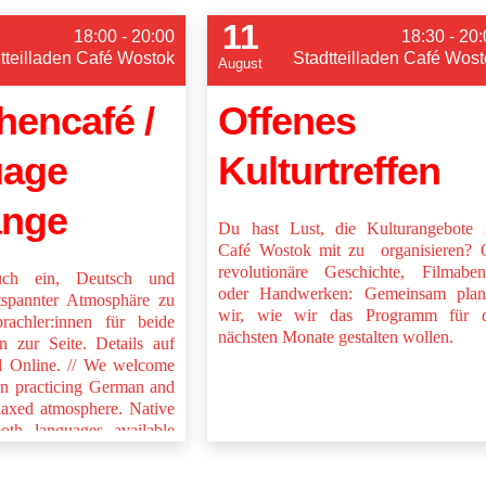
11
18:00 - 20:00
18:30 - 20
tteilladen Café Wostok
Stadtteilladen Café Wost
August
hencafé /
Offenes
uage
Kulturtreffen
ange
Du hast Lust, die Kulturangebote 
Café Wostok mit zu organisieren? 
revolutionäre Geschichte, Filmabe
uch ein, Deutsch und
oder Handwerken: Gemeinsam plan
tspannter Atmosphäre zu
wir, wie wir das Programm für d
rachler:innen für beide
nächsten Monate gestalten wollen.
n zur Seite. Details auf
d Online. // We welcome
 in practicing German and
elaxed atmosphere. Native
oth languages available
elp. Details on separate
.