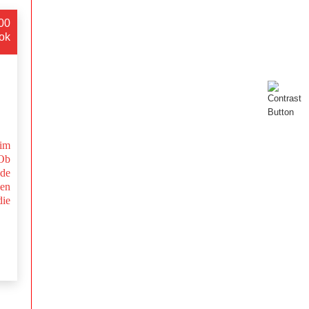
:00
ok
im
Ob
nde
en
ie