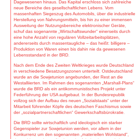
Dagewesenen hinaus. Das Kapital erschloss sich zahlreiche
neue Bereiche des gesellschaftlichen Lebens. Vom
massenhaften Siegeszug des Automobils, über die industrielle
Herstellung von Nahrungsmitteln, bis hin zu einer immensen
Ausweitung der Nutzungsbereiche elektronischer Geräte,
schuf das sogenannte „Wirtschaftswunder“ einerseits durch
eine hohe Anzahl von regulären Vollzeitarbeitsplätzen,
andererseits durch massentaugliche – das heißt: billigere –
Produktion von Waren einen bis dahin nie da gewesenen
Lebensstandard in der BRD.
Nach dem Ende des Zweiten Weltkrieges wurde Deutschland
in verschiedene Besatzungszonen unterteilt. Ostdeutschland
wurde an die Sowjetunion angebunden, der Rest an die
Westalliierten. Im Rahmen des sogenannten „Marshall-Plans“
wurde die BRD als ein antikommunistisches Projekt unter
Federführung der USA aufgebaut. In der Bundesrepublik
vollzog sich der Aufbau des neuen „Sozialstaats“ unter der
Mitarbeit führender Köpfe des deutschen Faschismus sowie
der „sozialpartnerschaftlichen“ Gewerkschaftsbürokratie.
Die BRD sollte wirtschaftlich und ideologisch ein starker
Gegenspieler zur Sowjetunion werden, vor allem in der
Konkurrenz um den sogenannten „materiellen Wohlstand“,