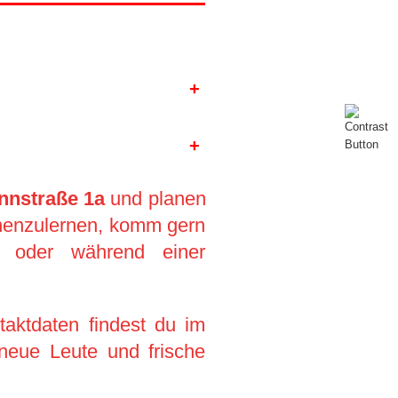
+
+
n­straße 1a
und planen
nen­zulernen, komm gern
 oder während einer
aktdaten findest du im
neue Leute und frische