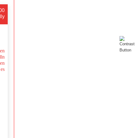
:00
lly
ten
ln
hen
es