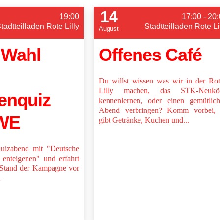
14
19:00
17:00 - 20
tadtteilladen Rote Lilly
Stadtteilladen Rote Li
August
 Wahl
Offenes Café
Du willst wissen was wir in der Ro
Lilly machen, das STK-Neuköl
enquiz
kennenlernen, oder einen gemütlic
Abend verbringen? Komm vorbei, 
DWE
gibt Getränke, Kuchen und...
izabend mit "Deutsche
nteigenen" und erfahrt
 Stand der Kampagne vor
l