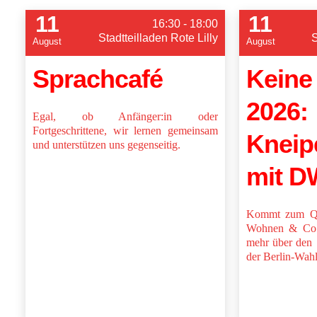
11
11
16:30 - 18:00
Stadtteilladen Rote Lilly
S
August
August
Sprachcafé
Keine
2026:
Egal, ob Anfänger:in oder
Fortgeschrittene, wir lernen gemeinsam
Kneip
und unterstützen uns gegenseitig.
mit 
Kommt zum Qu
Wohnen & Co e
mehr über den
der Berlin-Wah