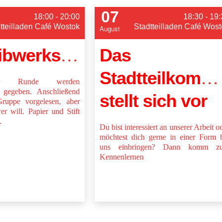
07
18:00 - 20:00
18:30 - 19
tteilladen Café Wostok
Stadtteilladen Café Wost
August
Das
Schreibwerkstatt
Stadtteilkommi
er Runde werden
e gegeben. Anschließend
stellt sich vor
ruppe vorgelesen, aber
er will. Papier und Stift
.
Du bist interessiert an unserer Arbeit o
möchtest dich gerne in einer Form 
uns einbringen? Dann komm z
Kennenlernen