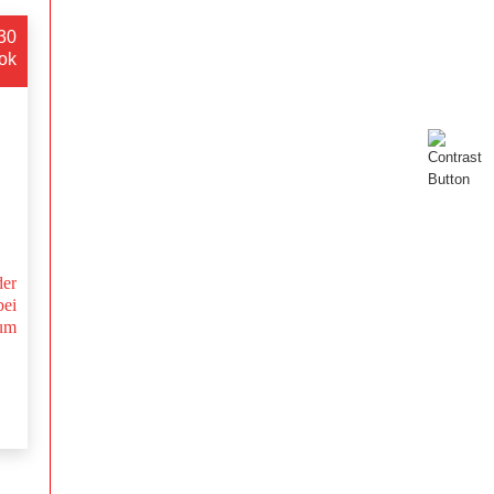
:30
ok
ttee
der
bei
um