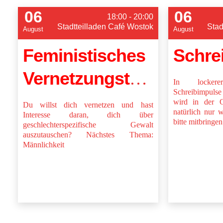
06
06
18:00 - 20:00
Stadtteilladen Café Wostok
Stad
August
August
Feministisches
Vernetzungstreffen
In locker
Schreibimpuls
wird in der G
Du willst dich vernetzen und hast
natürlich nur w
Interesse daran, dich über
bitte mitbringen
geschlechterspezifische Gewalt
auszutauschen? Nächstes Thema:
Männlichkeit